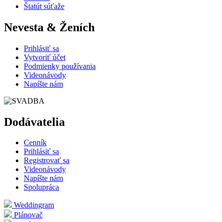
Štatút súťaže
Nevesta & Ženích
Prihlásiť sa
Vytvoriť účet
Podmienky používania
Videonávody
Napíšte nám
Dodávatelia
Cenník
Prihlásiť sa
Registrovať sa
Videonávody
Napíšte nám
Spolupráca
Weddingram
Plánovač