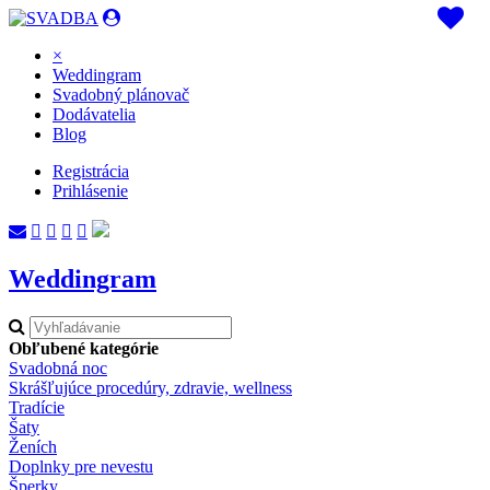
×
Weddingram
Svadobný plánovač
Dodávatelia
Blog
Registrácia
Prihlásenie
Weddingram
Obľubené kategórie
Svadobná noc
Skrášľujúce procedúry, zdravie, wellness
Tradície
Šaty
Ženích
Doplnky pre nevestu
Šperky