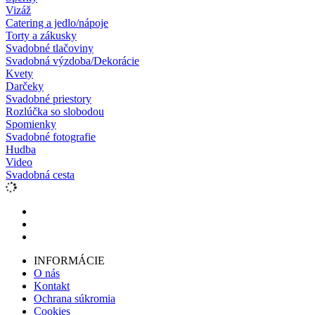
Vizáž
Catering a jedlo/nápoje
Torty a zákusky
Svadobné tlačoviny
Svadobná výzdoba/Dekorácie
Kvety
Darčeky
Svadobné priestory
Rozlúčka so slobodou
Spomienky
Svadobné fotografie
Hudba
Video
Svadobná cesta
INFORMÁCIE
O nás
Kontakt
Ochrana súkromia
Cookies