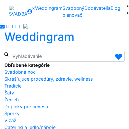
×
Weddingram
Svadobný
Dodávatelia
Blog
plánovač
Weddingram
Obľubené kategórie
Svadobná noc
Skrášľujúce procedúry, zdravie, wellness
Tradície
Šaty
Ženích
Doplnky pre nevestu
Šperky
Vizáž
Catering a jedlo/nápoje