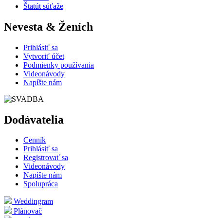
Štatút súťaže
Nevesta & Ženích
Prihlásiť sa
Vytvoriť účet
Podmienky používania
Videonávody
Napíšte nám
Dodávatelia
Cenník
Prihlásiť sa
Registrovať sa
Videonávody
Napíšte nám
Spolupráca
Weddingram
Plánovač