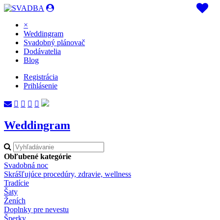
×
Weddingram
Svadobný plánovač
Dodávatelia
Blog
Registrácia
Prihlásenie
Weddingram
Obľubené kategórie
Svadobná noc
Skrášľujúce procedúry, zdravie, wellness
Tradície
Šaty
Ženích
Doplnky pre nevestu
Šperky