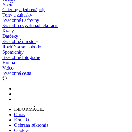
Vizáž
Catering a jedlo/nápoje
Torty a zákusky
Svadobné tlačoviny
Svadobná výzdoba/Dekorácie
Kvety
Darčeky
Svadobné priestory
Rozlúčka so slobodou
Spomienky
Svadobné fotografie
Hudba
Video
Svadobná cesta
INFORMÁCIE
O nás
Kontakt
Ochrana súkromia
Cookies