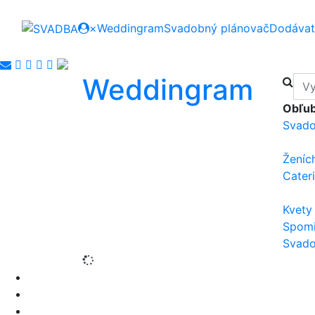
×
Weddingram
Svadobný plánovač
Dodávat
Weddingram
Obľub
Svado
Ženíc
Cater
Kvety
Spom
Svado