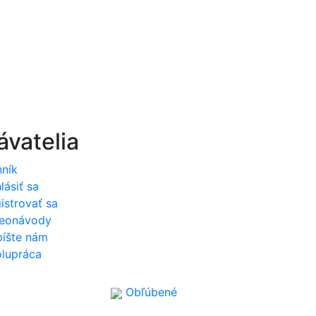
vatelia
ník
hlásiť sa
istrovať sa
deonávody
íšte nám
lupráca
Obľúbené