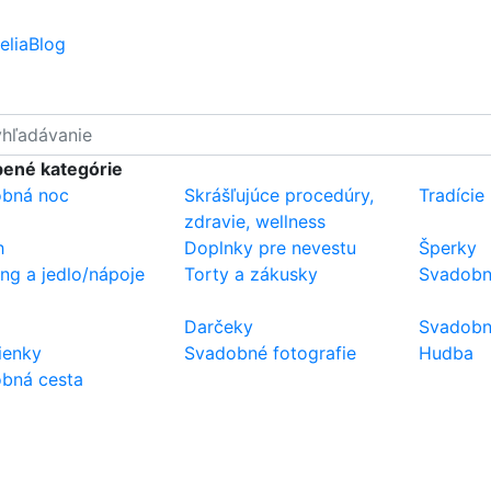
elia
Blog
ené kategórie
bná noc
Skrášľujúce procedúry,
Tradície
zdravie, wellness
h
Doplnky pre nevestu
Šperky
ing a jedlo/nápoje
Torty a zákusky
Svadobn
Darčeky
Svadobné
ienky
Svadobné fotografie
Hudba
bná cesta