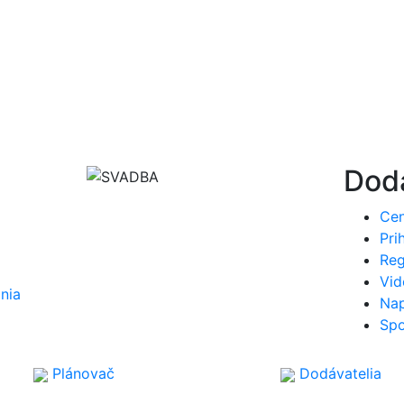
Dodá
Cen
Pri
Reg
Vi
nia
Nap
Spo
Plánovač
Dodávatelia