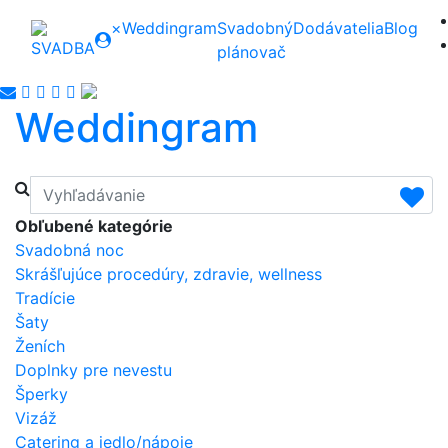
×
Weddingram
Svadobný
Dodávatelia
Blog
plánovač
Weddingram
Obľubené kategórie
Svadobná noc
Skrášľujúce procedúry, zdravie, wellness
Tradície
Šaty
Ženích
Doplnky pre nevestu
Šperky
Vizáž
Catering a jedlo/nápoje