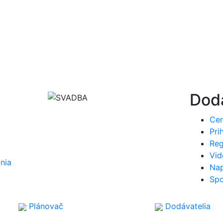
Dodá
Cen
Pri
Reg
Vi
nia
Nap
Spo
Plánovač
Dodávatelia