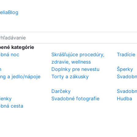
elia
Blog
ené kategórie
bná noc
Skrášľujúce procedúry,
Tradície
zdravie, wellness
h
Doplnky pre nevestu
Šperky
ing a jedlo/nápoje
Torty a zákusky
Svadobn
Darčeky
Svadobné
ienky
Svadobné fotografie
Hudba
bná cesta