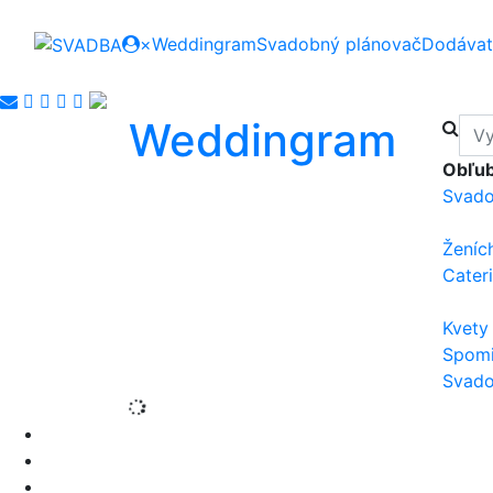
×
Weddingram
Svadobný plánovač
Dodávat
Weddingram
Obľub
Svado
Ženíc
Cater
Kvety
Spom
Svado