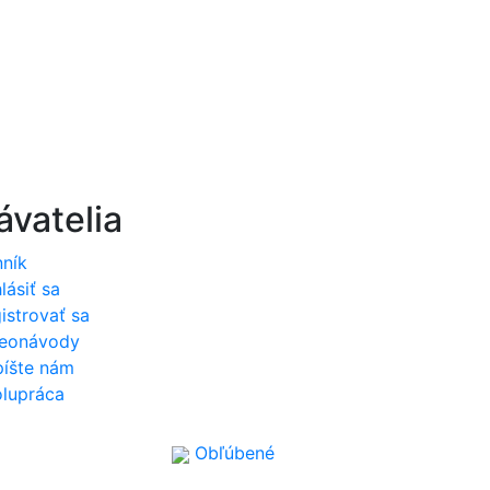
vatelia
ník
hlásiť sa
istrovať sa
deonávody
íšte nám
lupráca
Obľúbené