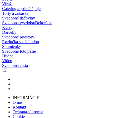
Vizáž
Catering a jedlo/nápoje
Torty a zákusky
Svadobné tlačoviny
Svadobná výzdoba/Dekorácie
Kvety
Darčeky
Svadobné priestory
Rozlúčka so slobodou
Spomienky
Svadobné fotografie
Hudba
Video
Svadobná cesta
INFORMÁCIE
O nás
Kontakt
Ochrana súkromia
Cookies