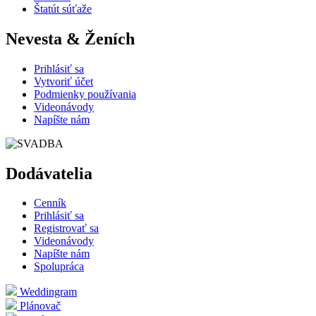
Štatút súťaže
Nevesta & Ženích
Prihlásiť sa
Vytvoriť účet
Podmienky používania
Videonávody
Napíšte nám
Dodávatelia
Cenník
Prihlásiť sa
Registrovať sa
Videonávody
Napíšte nám
Spolupráca
Weddingram
Plánovač