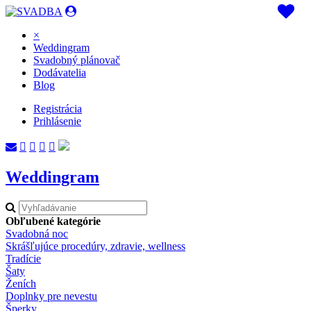
×
Weddingram
Svadobný plánovač
Dodávatelia
Blog
Registrácia
Prihlásenie
Weddingram
Obľubené kategórie
Svadobná noc
Skrášľujúce procedúry, zdravie, wellness
Tradície
Šaty
Ženích
Doplnky pre nevestu
Šperky