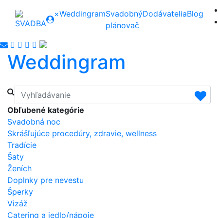
×
Weddingram
Svadobný
Dodávatelia
Blog
plánovač
Weddingram
Obľubené kategórie
Svadobná noc
Skrášľujúce procedúry, zdravie, wellness
Tradície
Šaty
Ženích
Doplnky pre nevestu
Šperky
Vizáž
Catering a jedlo/nápoje